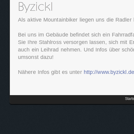
Als aktive Mountainbiker liegen uns die Radle
Bei uns im Gebäude befindet sich ein Fahrradf
Sie Ihre Stahlross versorgen lassen, sich mit E
auch ein Leihrad nehmen. Und Infos über schö
umsonst dazu!
Nähere Infos gibt es unter
http://www.byzickl.d
Start